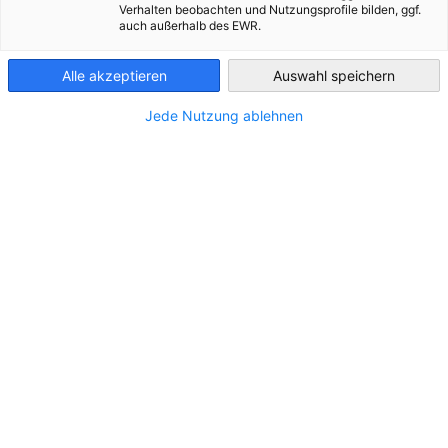
Verhalten beobachten und Nutzungsprofile bilden, ggf.
auch außerhalb des EWR.
Azerbaijan
Alle akzeptieren
Auswahl speichern
Jede Nutzung ablehnen
Sie haben Fragen?
Nutzen Sie unser Kontaktformular.
ANFRAGE SENDEN
So erreichen Sie uns
Unsere Geschäftszeiten:
Montag bis Freitag: 09:00–13:00 Uhr und 14:00–18:00 Uhr
(Baku Zeit)