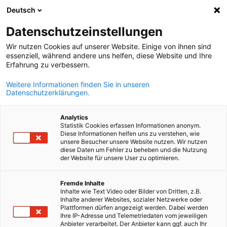
Deutsch
Suche öffnen
Navi
Ein
Datenschutzeinstellungen
Wir nutzen Cookies auf unserer Website. Einige von ihnen sind
essenziell, während andere uns helfen, diese Website und Ihre
Erfahrung zu verbessern.
Weitere Informationen finden Sie in unseren
Datenschutzerklärungen.
Analytics
Statistik Cookies erfassen Informationen anonym.
Diese Informationen helfen uns zu verstehen, wie
www.freepik.com
unsere Besucher unsere Website nutzen. Wir nutzen
Kontakt
diese Daten um Fehler zu beheben und die Nutzung
der Website für unsere User zu optimieren.
German
Fremde Inhalte
Die Deutsch-Aserbaidschanische Auslandshandelskammer steh
Inhalte wie Text Video oder Bilder von Dritten, z.B.
Ihnen gerne für Fragen und Auskünfte zur Verfügung.
Inhalte anderer Websites, sozialer Netzwerke oder
Plattformen dürfen angezeigt werden. Dabei werden
Ihre IP-Adresse und Telemetriedaten vom jeweiligen
Anbieter verarbeitet. Der Anbieter kann ggf. auch Ihr