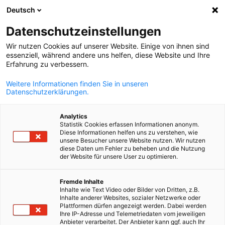
Deutsch
Suche öffnen
Navi
Ein
Datenschutzeinstellungen
Wir nutzen Cookies auf unserer Website. Einige von ihnen sind
essenziell, während andere uns helfen, diese Website und Ihre
Erfahrung zu verbessern.
Weitere Informationen finden Sie in unseren
Datenschutzerklärungen.
Analytics
Statistik Cookies erfassen Informationen anonym.
Diese Informationen helfen uns zu verstehen, wie
www.freepik.com
unsere Besucher unsere Website nutzen. Wir nutzen
Netzwerkveranstaltungen
diese Daten um Fehler zu beheben und die Nutzung
der Website für unsere User zu optimieren.
German
Fremde Inhalte
Unsere zahlreichen Netzwerkveranstaltungen bieten die
Inhalte wie Text Video oder Bilder von Dritten, z.B.
optimale Gelegenheit, mit Entscheidungsträgern aus Wirtscha
Inhalte anderer Websites, sozialer Netzwerke oder
Plattformen dürfen angezeigt werden. Dabei werden
und Politik in Kontakt zu treten und die aktuellen
Ihre IP-Adresse und Telemetriedaten vom jeweiligen
Wirtschaftsentwicklungen zu verfolgen.
Anbieter verarbeitet. Der Anbieter kann ggf. auch Ihr