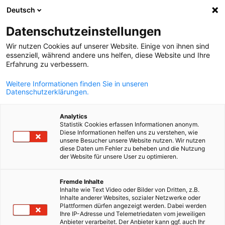
Deutsch
Suche öffnen
Navi
Ein
Datenschutzeinstellungen
Wir nutzen Cookies auf unserer Website. Einige von ihnen sind
Marktinformation
essenziell, während andere uns helfen, diese Website und Ihre
Erfahrung zu verbessern.
Weitere Informationen finden Sie in unseren
Aserbaidschan hat wirtschaftlich viel zu bieten. Hier
Datenschutzerklärungen.
finden Sie grundlegende Länder- und
Marktinformationen zu Aserbaidschan.
Analytics
Statistik Cookies erfassen Informationen anonym.
Diese Informationen helfen uns zu verstehen, wie
unsere Besucher unsere Website nutzen. Wir nutzen
diese Daten um Fehler zu beheben und die Nutzung
der Website für unsere User zu optimieren.
Wirtschaftsüberblick
German
Fremde Inhalte
Aserbaidschan – Wirtschaft, Handel und Marktchancen
Inhalte wie Text Video oder Bilder von Dritten, z.B.
Inhalte anderer Websites, sozialer Netzwerke oder
Plattformen dürfen angezeigt werden. Dabei werden
Ihre IP-Adresse und Telemetriedaten vom jeweiligen
Anbieter verarbeitet. Der Anbieter kann ggf. auch Ihr