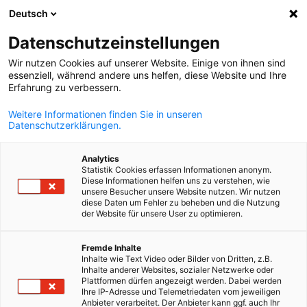
Deutsch
Suche öffnen
Navi
Ein
Datenschutzeinstellungen
Wir nutzen Cookies auf unserer Website. Einige von ihnen sind
essenziell, während andere uns helfen, diese Website und Ihre
Erfahrung zu verbessern.
Weitere Informationen finden Sie in unseren
Datenschutzerklärungen.
Analytics
Statistik Cookies erfassen Informationen anonym.
Diese Informationen helfen uns zu verstehen, wie
Event
23/09/2025
unsere Besucher unsere Website nutzen. Wir nutzen
diese Daten um Fehler zu beheben und die Nutzung
der Website für unsere User zu optimieren.
Sitzung der Arbeitsgruppe für
German
Fremde Inhalte
Finanzdienstleistungen
Inhalte wie Text Video oder Bilder von Dritten, z.B.
Inhalte anderer Websites, sozialer Netzwerke oder
Plattformen dürfen angezeigt werden. Dabei werden
Ihre IP-Adresse und Telemetriedaten vom jeweiligen
23/09/2025, Alternative Finanzierung für Unternehmen: Vorteil
Anbieter verarbeitet. Der Anbieter kann ggf. auch Ihr