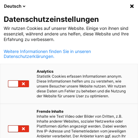
Deutsch
Suche öffnen
Navi
Ein
Datenschutzeinstellungen
Wir nutzen Cookies auf unserer Website. Einige von ihnen sind
essenziell, während andere uns helfen, diese Website und Ihre
Erfahrung zu verbessern.
Weitere Informationen finden Sie in unseren
Datenschutzerklärungen.
Analytics
Statistik Cookies erfassen Informationen anonym.
Diese Informationen helfen uns zu verstehen, wie
www.freepik.com
unsere Besucher unsere Website nutzen. Wir nutzen
Karriere
diese Daten um Fehler zu beheben und die Nutzung
der Website für unsere User zu optimieren.
German
Fremde Inhalte
Entdecken Sie aktuelle Stellenangebote und
Inhalte wie Text Video oder Bilder von Dritten, z.B.
Praktikumsmöglichkeiten in den verschiedenen Abteilungen de
Inhalte anderer Websites, sozialer Netzwerke oder
Plattformen dürfen angezeigt werden. Dabei werden
AHK Aserbaidschan.
Ihre IP-Adresse und Telemetriedaten vom jeweiligen
Anbieter verarbeitet. Der Anbieter kann ggf. auch Ihr
Die Deutsch-Aserbaidschanische Auslandshandelskammer