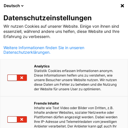
Deutsch
Suche öffnen
Navi
Ein
Datenschutzeinstellungen
Wir nutzen Cookies auf unserer Website. Einige von ihnen sind
essenziell, während andere uns helfen, diese Website und Ihre
Erfahrung zu verbessern.
Weitere Informationen finden Sie in unseren
Datenschutzerklärungen.
Analytics
Statistik Cookies erfassen Informationen anonym.
Diese Informationen helfen uns zu verstehen, wie
AHK Azerbaijan / Zinyat Amirova
unsere Besucher unsere Website nutzen. Wir nutzen
diese Daten um Fehler zu beheben und die Nutzung
Event
06/03/2025
der Website für unsere User zu optimieren.
B2B-Netzwerkevent in Baku:
German
Fremde Inhalte
Inhalte wie Text Video oder Bilder von Dritten, z.B.
Brücken für die Geschäftswelt
Inhalte anderer Websites, sozialer Netzwerke oder
Plattformen dürfen angezeigt werden. Dabei werden
bauen
Ihre IP-Adresse und Telemetriedaten vom jeweiligen
Anbieter verarbeitet. Der Anbieter kann ggf. auch Ihr